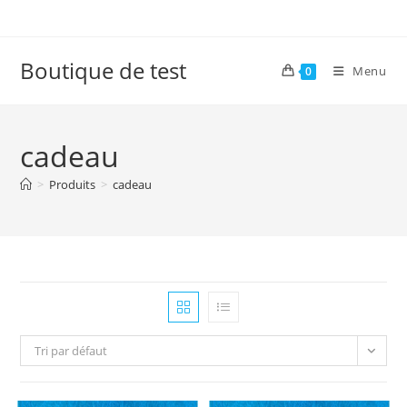
Skip
to
content
Boutique de test
Menu
0
cadeau
>
Produits
>
cadeau
Tri par défaut