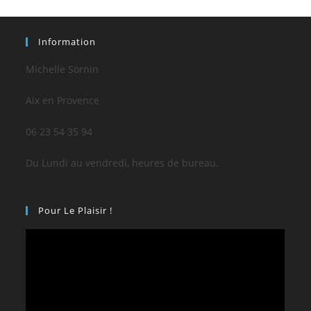
Information
Michelle Sornin
Aix en Provence
06 23 54 35 94
Du Lundi au vendredi, heures de bureau.
Pour Le Plaisir !
Lecteur
vidéo